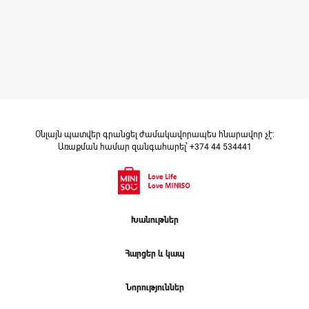
Surname*
Email*
Phone
Օնլայն պատվեր գրանցել ժամակավորապես հնարավոր չէ։
Առաքման համար զանգահարել՝ +374 44 534441
Attach Your CV
Խանութներ
Upload
Հարցեր և կապ
Նորություններ
Submit Application