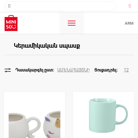
ARM
Կերամիկական սպասք
ԱՄԵՆԱՀԱՅՏՆԻ
12