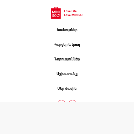
Խանութներ
Հարցեր և կապ
Նորություններ
Աշխատանք
Մեր մասին
ՄԻՆԻՍՈ. 2026 © COPYRIGHT
Բոլոր իրավունքները պաշտպանված են
Նախագծել է
Studio One