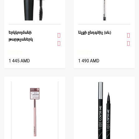
Երկկողմանի
Աչքի ընդգծիչ (սև)
թարթչաներկ
1 445 AMD
1 490 AMD