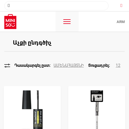
ARM
Աչքի ընդգծիչ
ԱՄԵՆԱՀԱՅՏՆԻ
12