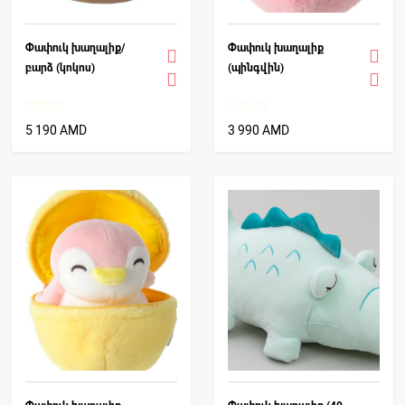
Փափուկ խաղալիք/
Փափուկ խաղալիք
բարձ (կոկոս)
(պինգվին)
5 190 AMD
3 990 AMD