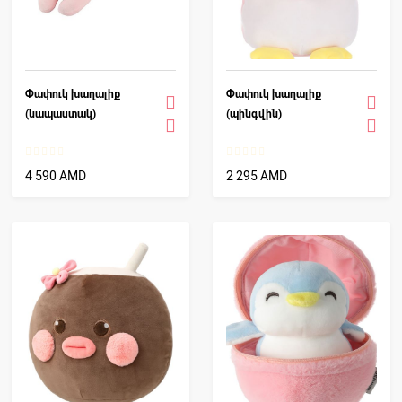
Փափուկ խաղալիք
Փափուկ խաղալիք
(նապաստակ)
(պինգվին)
4 590 AMD
2 295 AMD