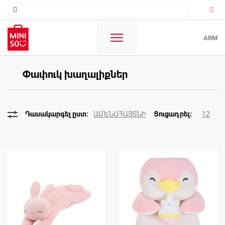
ARM
Փափուկ խաղալիքներ
ԱՄԵՆԱՀԱՅՏՆԻ
12