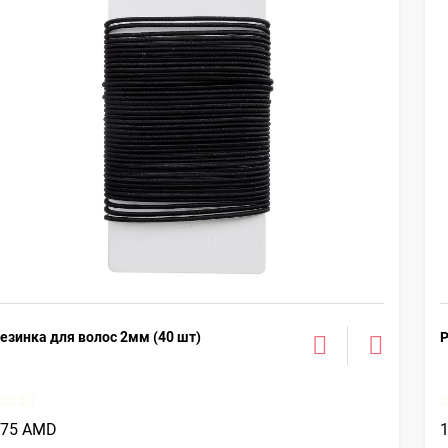
езинка для волос 2мм (40 шт)
Р
375 AMD