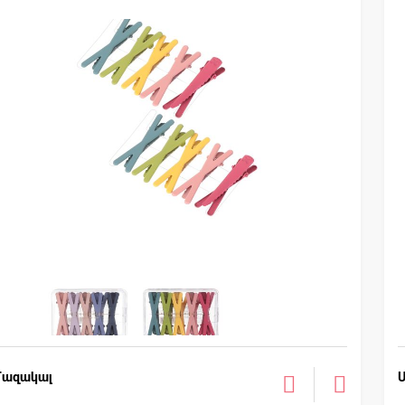
Մազակալ