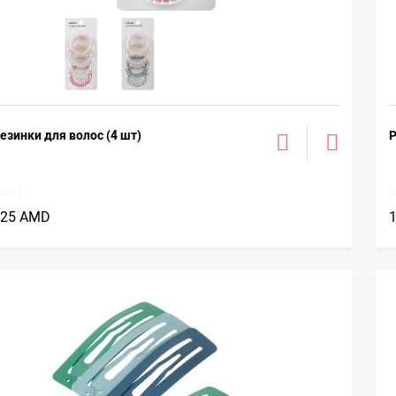
езинки для волос (4 шт)
Р
425 AMD