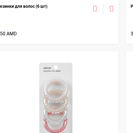
езинки для волос (6 шт)
Р
850 AMD