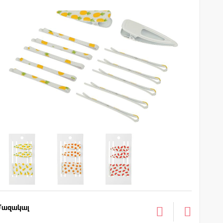
Մազակալ