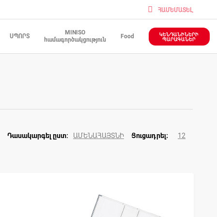
ՀԱՄԵՄԱՏԵԼ
MINISO
ԿԵՆԴԱՆԻՆԵՐԻ
ՍՊՈՐՏ
Food
համագործակցություն
ՊԱՐԱԳԱՆԵՐ
ԱՄԵՆԱՀԱՅՏՆԻ
12