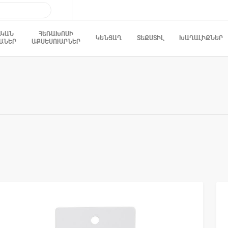
ԱԿԱՆ
ՀԵՌԱԽՈՍԻ
ԿԵՆՑԱՂ
ՏԵՔՍՏԻԼ
ԽԱՂԱԼԻՔՆԵՐ
ԱՆԵՐ
ԱՔՍԵՍՈՒԱՐՆԵՐ