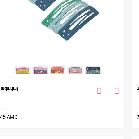
Մազակալ
845 AMD