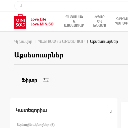
ՊԱՅՈՒՍԱԿ
ՇՊԱՐ
ԳՐԵՆ
և
ԵՎ
ՊԱՐԱԳ
ԱՔՍԵՍՈՒԱՐ
ԽՆԱՄՔ
Գլխավոր
ՊԱՅՈՒՍԱԿ և ԱՔՍԵՍՈՒԱՐ
Աքսեսուարներ
Աքսեսուարներ
Ֆիլտր
Կատեգորիա
Արևային ակնոցներ (6)