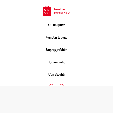
Խանութներ
Հարցեր և կապ
Նորություններ
Աշխատանք
Մեր մասին
ՄԻՆԻՍՈ. 2026 © COPYRIGHT
Բոլոր իրավունքները պաշտպանված են
Նախագծել է
Studio One