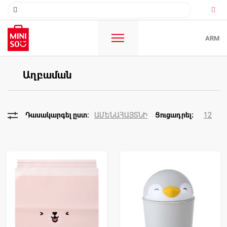
ARM
Աղբաման
ԱՄԵՆԱՀԱՅՏՆԻ
12