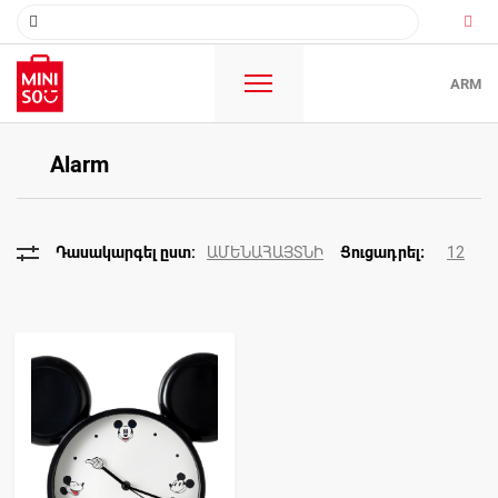
ARM
Alarm
ԱՄԵՆԱՀԱՅՏՆԻ
12