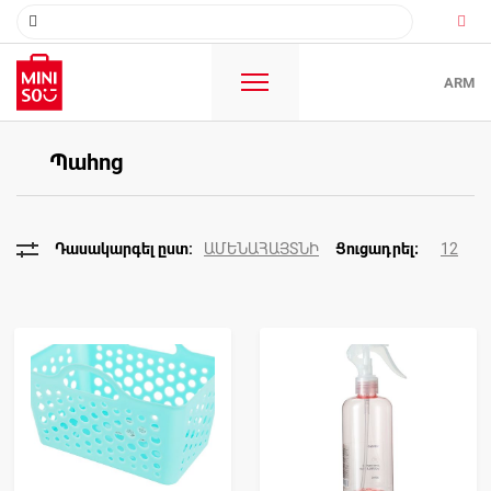
ARM
Պահոց
ԱՄԵՆԱՀԱՅՏՆԻ
12