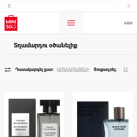
ARM
Տղամարդու օծանելիք
ԱՄԵՆԱՀԱՅՏՆԻ
12