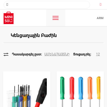
ARM
Կենցաղային Բաժին
ԱՄԵՆԱՀԱՅՏՆԻ
12