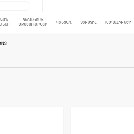
ԱԿԱՆ
ՀԵՌԱԽՈՍԻ
ԿԵՆՑԱՂ
ՏԵՔՍՏԻԼ
ԽԱՂԱԼԻՔՆԵՐ
ԱՆԵՐ
ԱՔՍԵՍՈՒԱՐՆԵՐ
ONS