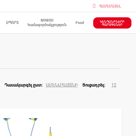
ՀԱՄԵՄԱՏԵԼ
MINISO
ԿԵՆԴԱՆԻՆԵՐԻ
ՍՊՈՐՏ
Food
համագործակցություն
ՊԱՐԱԳԱՆԵՐ
ԱՄԵՆԱՀԱՅՏՆԻ
12