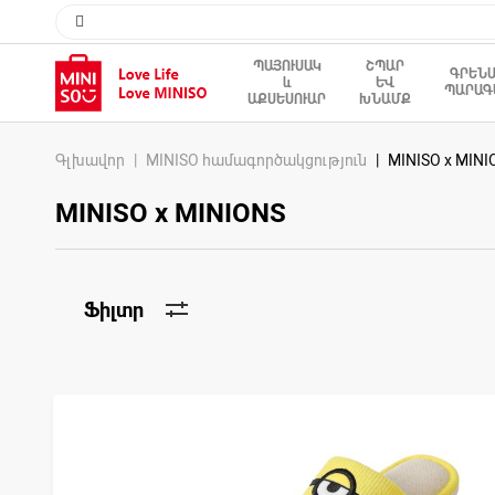
ՊԱՅՈՒՍԱԿ
ՇՊԱՐ
ԳՐԵՆ
և
ԵՎ
ՊԱՐԱԳ
ԱՔՍԵՍՈՒԱՐ
ԽՆԱՄՔ
Գլխավոր
MINISO համագործակցություն
MINISO x MINI
MINISO x MINIONS
Ֆիլտր