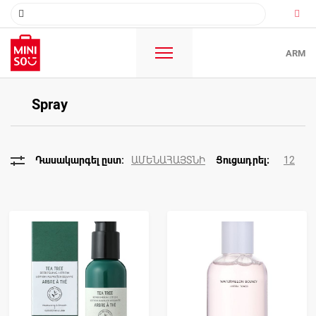
ARM
Spray
ԱՄԵՆԱՀԱՅՏՆԻ
12