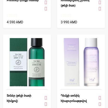
Բուստեր դեմքի համար
Խոնավեցնող շիճուկ
(թեյի ծառ)
4 590 AMD
3 990 AMD
Տոներ (թեյի ծառի
Դեմքի տոնիկ
հիմքով)
հիալուրոնաթթվով