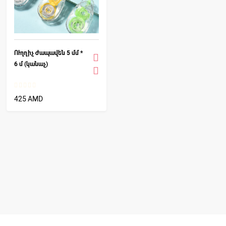
ՈՒղղիչ ժապավեն 5 մմ *
6 մ (կանաչ)
425 AMD