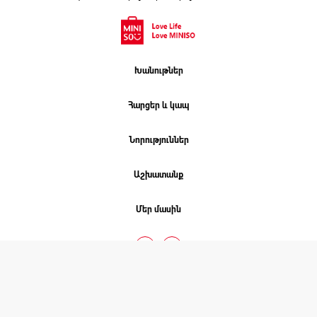
Խանութներ
Հարցեր և կապ
Նորություններ
Աշխատանք
Մեր մասին
ՄԻՆԻՍՈ. 2026 © COPYRIGHT
Բոլոր իրավունքները պաշտպանված են
Նախագծել է
Studio One