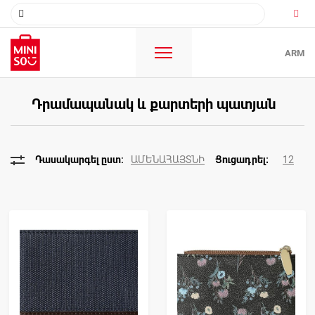
ARM
Դրամապանակ և քարտերի պատյան
ԱՄԵՆԱՀԱՅՏՆԻ
12