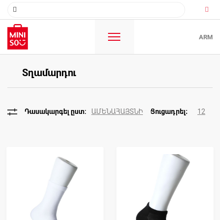
ARM
Տղամարդու
ԱՄԵՆԱՀԱՅՏՆԻ
12