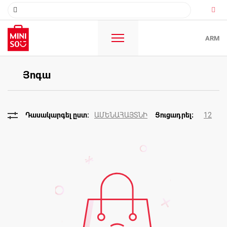
ARM
Յոգա
ԱՄԵՆԱՀԱՅՏՆԻ
12