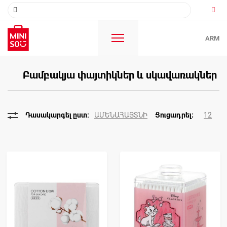
ARM
Բամբակյա փայտիկներ և սկավառակներ
ԱՄԵՆԱՀԱՅՏՆԻ
12