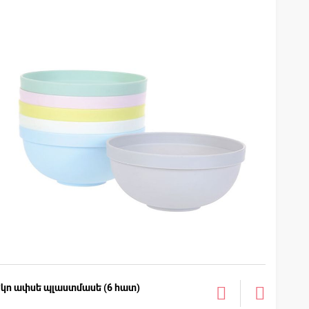
Էկո ափսե պլաստմասե (6 հատ)