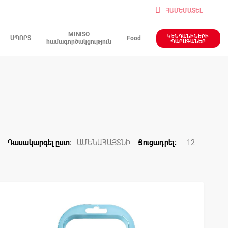
ՀԱՄԵՄԱՏԵԼ
MINISO
ԿԵՆԴԱՆԻՆԵՐԻ
ՍՊՈՐՏ
Food
համագործակցություն
ՊԱՐԱԳԱՆԵՐ
ԱՄԵՆԱՀԱՅՏՆԻ
12