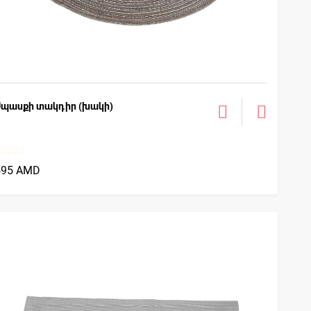
Սպասքի տակդիր (խակի)
595 AMD