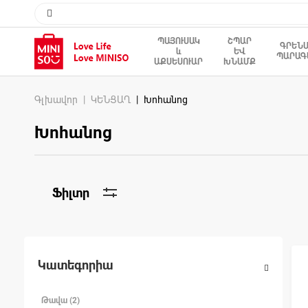
ՊԱՅՈՒՍԱԿ
ՇՊԱՐ
ԳՐԵՆ
և
ԵՎ
ՊԱՐԱԳ
ԱՔՍԵՍՈՒԱՐ
ԽՆԱՄՔ
Գլխավոր
ԿԵՆՑԱՂ
Խոհանոց
Խոհանոց
Ֆիլտր
Կատեգորիա
Թավա (2)