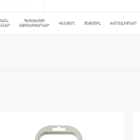
ԱԿԱՆ
ՀԵՌԱԽՈՍԻ
ԿԵՆՑԱՂ
ՏԵՔՍՏԻԼ
ԽԱՂԱԼԻՔՆԵՐ
ԱՆԵՐ
ԱՔՍԵՍՈՒԱՐՆԵՐ