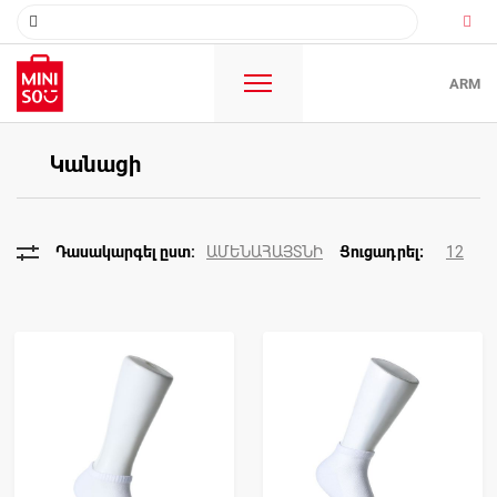
ARM
Կանացի
ԱՄԵՆԱՀԱՅՏՆԻ
12