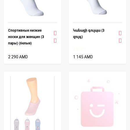
Спортивные низкие
Կանացի գուլպա (3
носки для женщин (3
զույգ)
пары) (белые)
2 290 AMD
1 145 AMD