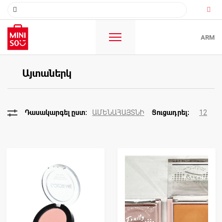
ARM
Այտաներկ
ԱՄԵՆԱՀԱՅՏՆԻ
12