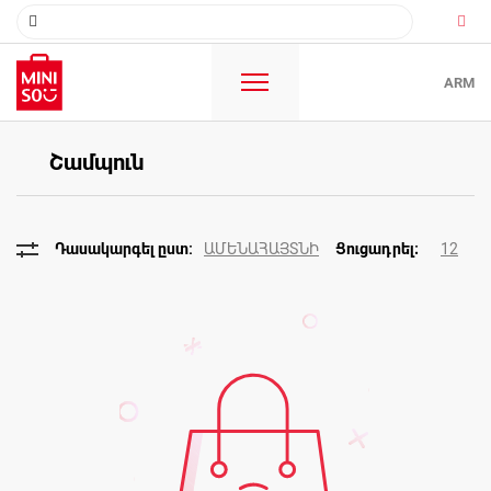
ARM
Շամպուն
ԱՄԵՆԱՀԱՅՏՆԻ
12