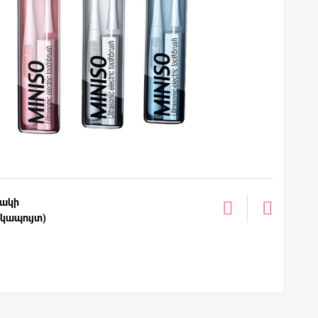
նակի
կապույտ)