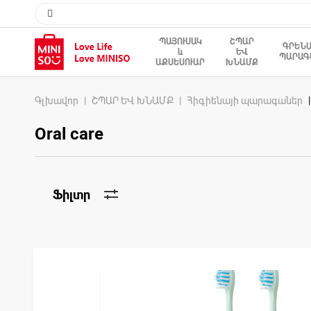
ՊԱՅՈՒՍԱԿ
ՇՊԱՐ
ԳՐԵՆ
և
ԵՎ
ՊԱՐԱԳ
ԱՔՍԵՍՈՒԱՐ
ԽՆԱՄՔ
Գլխավոր
ՇՊԱՐ ԵՎ ԽՆԱՄՔ
Հիգիենայի պարագաներ
Oral care
Ֆիլտր