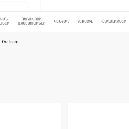
ԱԿԱՆ
ՀԵՌԱԽՈՍԻ
ԿԵՆՑԱՂ
ՏԵՔՍՏԻԼ
ԽԱՂԱԼԻՔՆԵՐ
ԱՆԵՐ
ԱՔՍԵՍՈՒԱՐՆԵՐ
Oral care