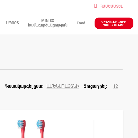
ՀԱՄԵՄԱՏԵԼ
MINISO
ԿԵՆԴԱՆԻՆԵՐԻ
ՍՊՈՐՏ
Food
համագործակցություն
ՊԱՐԱԳԱՆԵՐ
ԱՄԵՆԱՀԱՅՏՆԻ
12