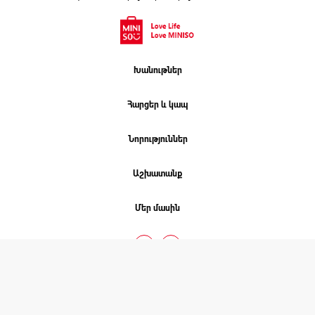
Խանութներ
Հարցեր և կապ
Նորություններ
Աշխատանք
Մեր մասին
ՄԻՆԻՍՈ. 2026 © COPYRIGHT
Բոլոր իրավունքները պաշտպանված են
Նախագծել է
Studio One