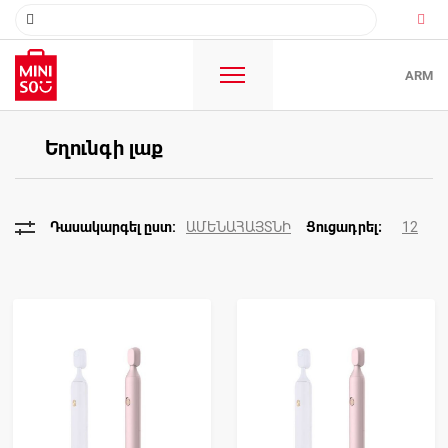
ARM
Եղունգի լաք
ԱՄԵՆԱՀԱՅՏՆԻ
12