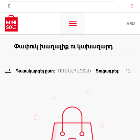
ARM
Փափուկ խաղալիք ու կախազարդ
ԱՄԵՆԱՀԱՅՏՆԻ
12