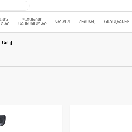
ԱԿԱՆ
ՀԵՌԱԽՈՍԻ
ԿԵՆՑԱՂ
ՏԵՔՍՏԻԼ
ԽԱՂԱԼԻՔՆԵՐ
ԱՆԵՐ
ԱՔՍԵՍՈՒԱՐՆԵՐ
Ածելի