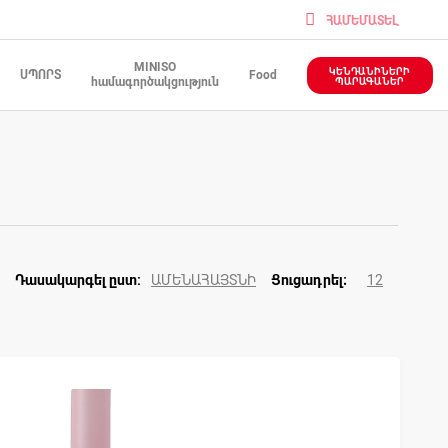
ՀԱՄԵՄԱՏԵԼ
MINISO
ԿԵՆԴԱՆԻՆԵՐԻ
ՍՊՈՐՏ
Food
համագործակցություն
ՊԱՐԱԳԱՆԵՐ
ԱՄԵՆԱՀԱՅՏՆԻ
12