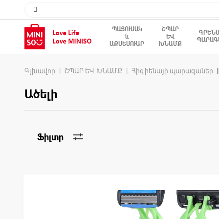
ՊԱՅՈՒՍԱԿ
ՇՊԱՐ
ԳՐԵՆ
և
ԵՎ
ՊԱՐԱԳ
ԱՔՍԵՍՈՒԱՐ
ԽՆԱՄՔ
Գլխավոր
ՇՊԱՐ ԵՎ ԽՆԱՄՔ
Հիգիենայի պարագաներ
Ածելի
Ֆիլտր