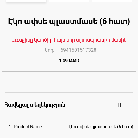
Skip
to
Էկո ափսե պլաստմասե (6 հատ)
the
end
of
the
images
Առաջինը կարծիք հայտնիր այս ապրանքի մասին
gallery
կոդ
6941501517328
1 490AMD
Հավելյալ տեղեկություն
Product Name
Էկո ափսե պլաստմասե (6 հատ)