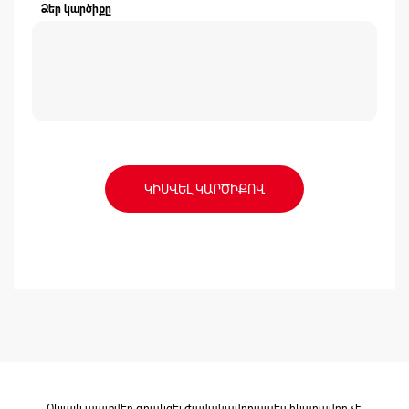
Ձեր կարծիքը
ԿԻՍՎԵԼ ԿԱՐԾԻՔՈՎ