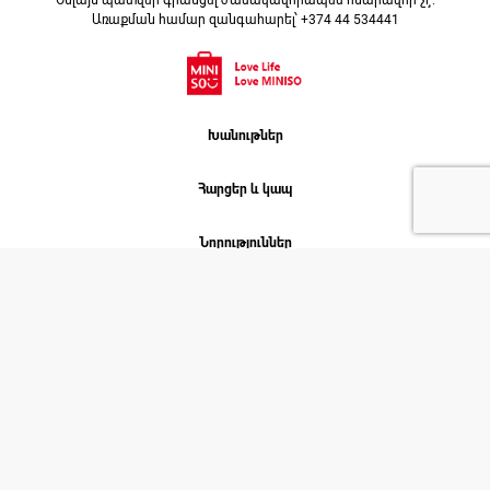
Օնլայն պատվեր գրանցել ժամակավորապես հնարավոր չէ։
Առաքման համար զանգահարել՝ +374 44 534441
Խանութներ
Հարցեր և կապ
Նորություններ
Աշխատանք
Մեր մասին
ՄԻՆԻՍՈ. 2026 © COPYRIGHT
Բոլոր իրավունքները պաշտպանված են