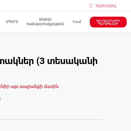
ՀԱՄԵՄԱՏԵԼ
MINISO
ԿԵՆԴԱՆԻՆԵՐԻ
ՍՊՈՐՏ
Food
համագործակցություն
ՊԱՐԱԳԱՆԵՐ
տակներ (3 տեսականի
տնիր այս ապրանքի մասին
3