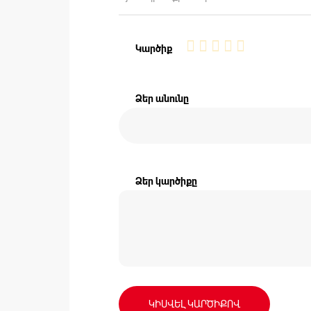
1
2
3
4
5
Կարծիք
star
stars
stars
stars
stars
Ձեր անունը
Ձեր կարծիքը
ԿԻՍՎԵԼ ԿԱՐԾԻՔՈՎ