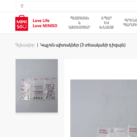
ՊԱՅՈՒՍԱԿ
ՇՊԱՐ
ԳՐԵՆ
և
ԵՎ
ՊԱՐԱԳ
ԱՔՍԵՍՈՒԱՐ
ԽՆԱՄՔ
Գլխավոր
Կպչուն պիտակներ (3 տեսականի դիզայն)
Skip
to
the
end
of
the
images
gallery