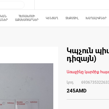
ԱԿԱՆ
ՀԵՌԱԽՈՍԻ
ԿԵՆՑԱՂ
ՏԵՔՍՏԻԼ
ԽԱՂԱԼԻՔՆԵՐ
ԱՆԵՐ
ԱՔՍԵՍՈՒԱՐՆԵՐ
Կպչուն պի
Skip
to
դիզայն)
the
beginning
of
the
images
Առաջինը կարծիք հայ
gallery
կոդ
693673532263
245AMD