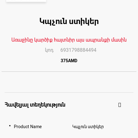
Skip
to
Կպչուն ստիկեր
the
end
of
the
images
Առաջինը կարծիք հայտնիր այս ապրանքի մասին
gallery
կոդ
6931798884494
375AMD
Հավելյալ տեղեկություն
Product Name
Կպչուն ստիկեր