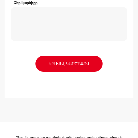
Ձեր կարծիքը
ԿԻՍՎԵԼ ԿԱՐԾԻՔՈՎ