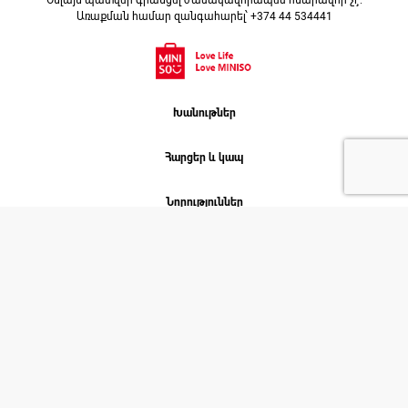
Օնլայն պատվեր գրանցել ժամակավորապես հնարավոր չէ։
Առաքման համար զանգահարել՝ +374 44 534441
Խանութներ
Հարցեր և կապ
Նորություններ
Աշխատանք
Մեր մասին
ՄԻՆԻՍՈ. 2026 © COPYRIGHT
Բոլոր իրավունքները պաշտպանված են