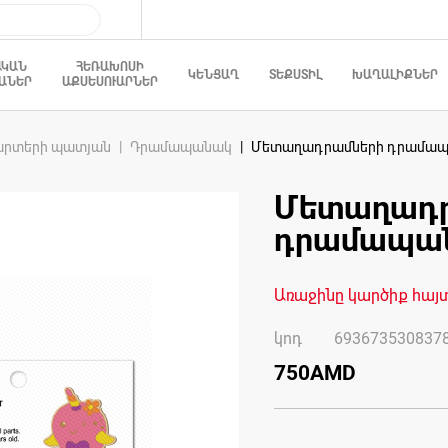
ԱԿԱՆ
ՀԵՌԱԽՈՍԻ
ԿԵՆՑԱՂ
ՏԵՔՍՏԻԼ
ԽԱՂԱԼԻՔՆԵՐ
ԱՆԵՐ
ԱՔՍԵՍՈՒԱՐՆԵՐ
արտերի պատյան
Դրամապանակ
Մետաղադրամների դրամապա
Մետաղադր
Skip
to
դրամապան
the
beginning
of
the
images
Առաջինը կարծիք հայ
gallery
կոդ
693673530837
750AMD