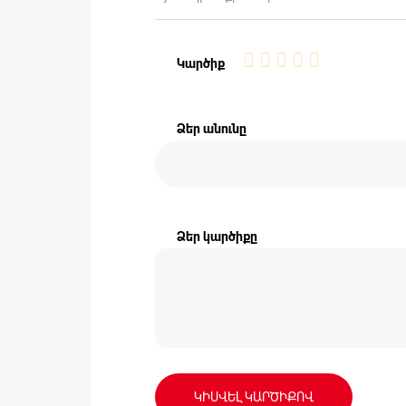
1
2
3
4
5
Կարծիք
star
stars
stars
stars
stars
Ձեր անունը
Ձեր կարծիքը
ԿԻՍՎԵԼ ԿԱՐԾԻՔՈՎ