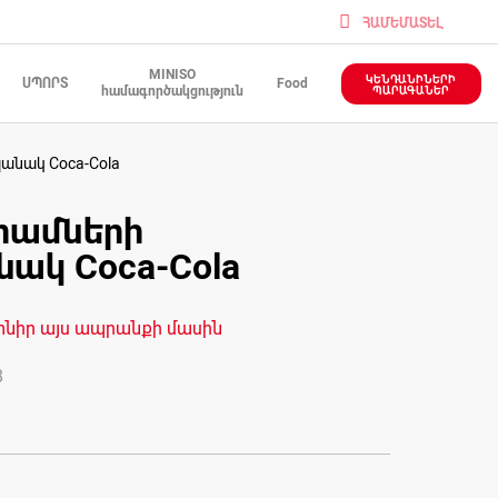
ՀԱՄԵՄԱՏԵԼ
MINISO
ԿԵՆԴԱՆԻՆԵՐԻ
ՍՊՈՐՏ
Food
համագործակցություն
ՊԱՐԱԳԱՆԵՐ
նակ Coca-Cola
ամների
ակ Coca-Cola
տնիր այս ապրանքի մասին
8