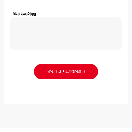
Ձեր կարծիքը
ԿԻՍՎԵԼ ԿԱՐԾԻՔՈՎ