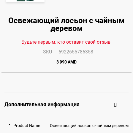
Skip
to
Освежающий лосьон с чайным
the
end
деревом
of
the
images
gallery
Будьте первым, кто оставит свой отзыв.
SKU
6922655786358
3 990 AMD
Дополнительная информация
Product Name
Освежающий лосьон с чайным деревом