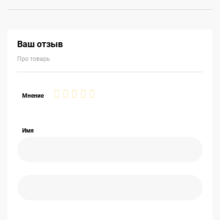
Ваш отзыв
Про товарь
1
2
3
4
5
Мнение
star
stars
stars
stars
stars
Имя