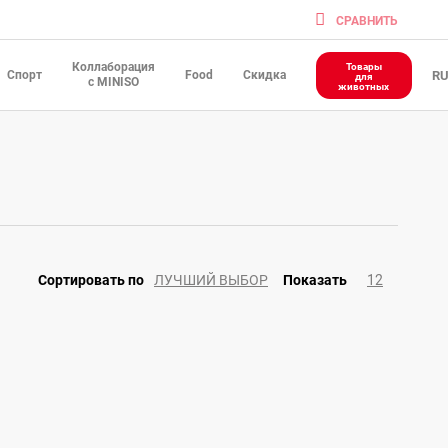
CРАВНИТЬ
Коллаборация
Товары
Спорт
Food
Скидка
R
для
с MINISO
животных
ЛУЧШИЙ ВЫБОР
12