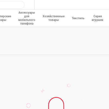
Аксессуары
лярские
для
Хозяйственные
Серия
Текстиль
вары
мобильного
товары
игрушек
телефона