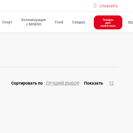
CРАВНИТЬ
Коллаборация
Товары
Спорт
Food
Скидка
R
для
с MINISO
животных
ЛУЧШИЙ ВЫБОР
12