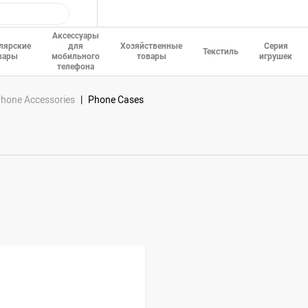
Аксессуары
лярские
для
Хозяйственные
Серия
Текстиль
вары
мобильного
товары
игрушек
телефона
Phone Accessories
Phone Cases