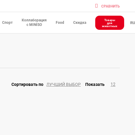
CРАВНИТЬ
Коллаборация
Товары
Спорт
Food
Скидка
R
для
с MINISO
животных
ЛУЧШИЙ ВЫБОР
12