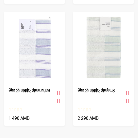
Ձեռքի սրբիչ (կապույտ)
Ձեռքի սրբիչ (կանաչ)
1 490 AMD
2 290 AMD